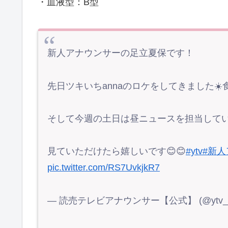
・血液型：B型
新人アナウンサーの足立夏保です！
先日ツキいちannaのロケをしてきました☀
そして今週の土日は昼ニュースを担当して
見ていただけたら嬉しいです😊😊
#ytv
#新
pic.twitter.com/RS7UvkjkR7
— 読売テレビアナウンサー【公式】 (@ytv_an