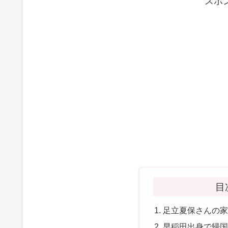
スポ
目
足立夏保さんの
早稲田出身で帰