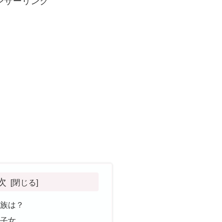
ンサーリンク
次
家族は？
国子女