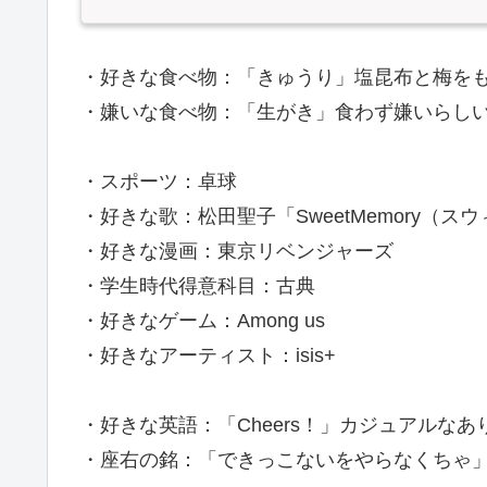
・好きな食べ物：「きゅうり」塩昆布と梅を
・嫌いな食べ物：「生がき」食わず嫌いらし
・スポーツ：卓球
・好きな歌：松田聖子「SweetMemory（ス
・好きな漫画：東京リベンジャーズ
・学生時代得意科目：古典
・好きなゲーム：Among us
・好きなアーティスト：isis+
・好きな英語：「Cheers！」カジュアルな
・座右の銘：「できっこないをやらなくちゃ」Do you w