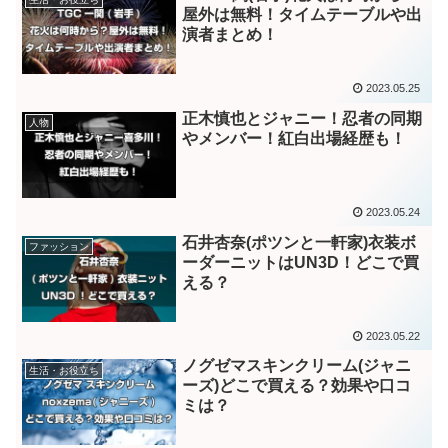
屋外は無料！タイムテーブルや出
演者まとめ！
2023.05.25
正木慎也とジャニー！忍者の同期
人物
やメンバー！紅白出場経歴も！
2023.05.24
石井杏奈(ポツンと一軒家)衣装ボ
ファッション
ーダーニットはUN3D！どこで買
える？
2023.05.22
ノグゼマスキンクリーム(ジャニ
生活・お役立ち
ーズ)どこで買える？効果や口コ
ミは？