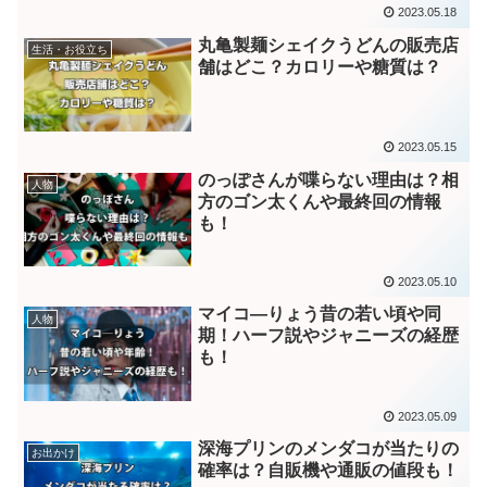
2023.05.18
丸亀製麺シェイクうどんの販売店
生活・お役立ち
舗はどこ？カロリーや糖質は？
2023.05.15
のっぽさんが喋らない理由は？相
人物
方のゴン太くんや最終回の情報
も！
2023.05.10
マイコ―りょう昔の若い頃や同
人物
期！ハーフ説やジャニーズの経歴
も！
2023.05.09
深海プリンのメンダコが当たりの
お出かけ
確率は？自販機や通販の値段も！