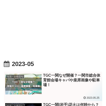
2023-05
TGC一関なぜ開催？一関市総合体
生活・お役立ち
育館会場キャパや座席画像や駐車
場！
2023.05.25
TGC一関(岩手)花火は何時から？
生活・お役立ち