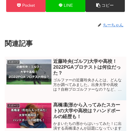
Pocket
LINE
コピー
ちーちゃん
関連記事
近藤玲央(ゴルフ)大学や高校！
スポーツ
2022PGAプロテストは何位だっ
た？
ゴルファーの近藤玲央さんとは、どんな
方か調べてみました。出身大学や高校
は？自称プロゴルファーなの？など、見
ていきましょう！近藤玲央(ゴルフ)大学や
高校！近藤玲央さんがゴルフを始めたの
は１０歳で、「楽しそうだから始めた」
髙橋凜(形から入ってみたスカー
スポーツ
のがきっかけでした。高...
ト)の大学や高校は？ハンドボー
ルの経歴も！
かまいたちの形からはいってみた！に出
演する高橋凜さんが話題になっています