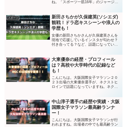
ね。「スポーツ一筋16年」のジャージ女
子大生が1カ月間「毎日スカート生活」し
たら劇的変身するという内容です。テレ
ビを見て、かわいいなと思った方も多い
新田さちかが久保建英(ソシエダ)
スポーツ
のではないでしょうか...
観戦！ドラ恋キスシーンや浪人の
学歴も！
女優の新田さちかさんが久保建英さんを
現地で応援しているインスタが匂わせ？
付き合ってる？など、話題になっていま
す。「FNS逃走中」に「石川テレビ」代
表として参戦することでも注目されてい
ますね。女優業では、ドラ恋（恋愛ドラ
大東優奈の経歴・プロフィール
スポーツ
マな恋がしたい）に出演...
は？高校や大学時代の記録など
も！
こんにちは。大阪国際女子マラソン２０
２３出場の大東優奈選手が、ネクストヒ
ロインで話題になっていますね。ネクス
トヒロインとは、将来期待される選手を
抜擢する大阪国際女子マラソン独自の育
成枠です。では、どんな経歴の選手なの
中山淳子選手の経歴や実績・大阪
スポーツ
でしょうか？見ていきまし...
国際女子マラソン最高齢ランナ
ー！
こんにちは。大阪国際女子マラソンが行
われますね。出場者の中でも最高齢ラン