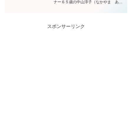
ナー６５歳の中山淳子（なかやま あつ
こ）さんが話題になっています。大阪国
際女子マラソンへ出場するには、フルマ
ラソン３時間７分以内という記録が必須
なので、１キロ4分半ぐら...
スポンサーリンク