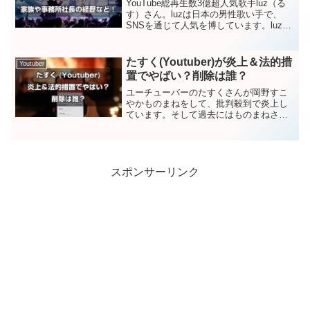
YouTube総再生数3億超人気歌手luz（る
す）さん。luzは日本の男性歌い手で、
SNSを通じて人気を博しています。luzと
まふまふは仲良しなの？本名や家族、所
属事務所は？気になるところを調べてみ
ました。luz(るす)とまふまふは仲良
たすく(Youtuber)が炎上＆法的措
Youtuber
し？...
置でやばい？削除は誰？
ユーチューバーのたすくさんが岡野すこ
やかものまねをして、批判殺到で炎上し
ています。そして過去にはものまねされ
た本人から削除要請があったり、法的措
置で訴えられたりと、話題が絶えませ
ん。本業は何をしているのか、Youtubeの
収入なども調べてみ...
スポンサーリンク