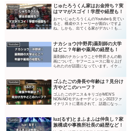
じゅたろうくん家はお金持ち？実
Youtuber
はママがスゴイ！学歴や経歴も！
おーいじゅたろうくんのYoutubeを見てい
ると、構成やストーリーが面白いですよ
ね。しかも、出てくる家がデカい！もし
かして、お金持ちなの？と気づいた人も
いらっしゃるのでは？そして、じゅたろ
うくんのママも動画に出演しているけ
ナカショウ(中野昇)薬剤師の大学
Youtuber
ど、何者なの？なん...
はどこ？年齢や薬局の経歴も！
薬剤師のナカショウこと中野昇さんの動
画について、ヤフーニュースに取り上げ
られたのが話題になっています。イケメ
ンと言われているナカショウさんは、
Youtubeチャンネル登録者数が14.1万人の
Youtuber薬剤師です。一般公開されてい
ゴふたごの身長や年齢は？見分け
Youtuber
る情報...
方やどこのハーフ？
ゴふたごのデニス＆キリゴがMEN’S
NON-NOモデルオーディション2023ファ
イナリストに選出されて、話題になって
いますね。イケメンすぎる二人はのプロ
フィールや事務所、家族（姉）も美人な
のか？など、気になりましたので、調べ
luz(るす)とまふまふは仲良し？家
Youtuber
てみました。で...
族構成や事務所社長の経歴など！