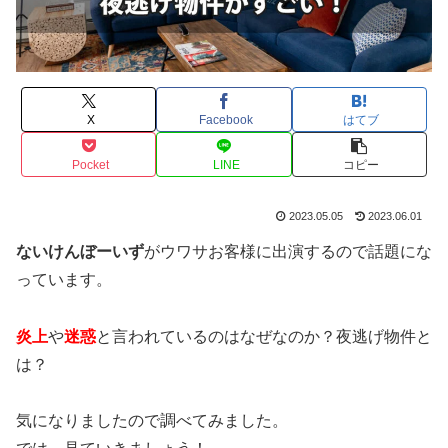
X
Facebook
はてブ
Pocket
LINE
コピー
2023.05.05
2023.06.01
ないけんぼーいず
がウワサお客様に出演するので話題にな
っています。
炎上
や
迷惑
と言われているのはなぜなのか？夜逃げ物件と
は？
気になりましたので調べてみました。