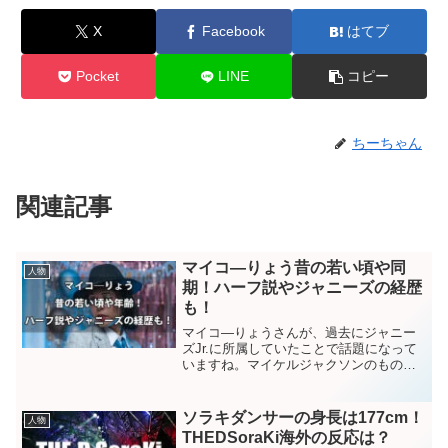
X
Facebook
はてブ
Pocket
LINE
コピー
ちーちゃん
関連記事
マイコ―りょう昔の若い頃や同
人物
期！ハーフ説やジャニーズの経歴
も！
マイコ―りょうさんが、過去にジャニー
ズJr.に所属していたことで話題になって
いますね。マイケルジャクソンのものま
ねで知られていますが、若い頃はどんな
人だったのでしょうか。年齢は？ジャニ
ーズ時代の同期は？テレビに出てるの？
ソラキダンサーの身長は177cm！
人物
など、気になりました...
THEDSoraKi海外の反応は？