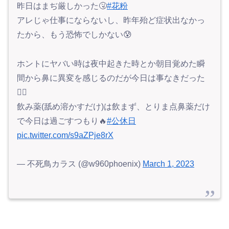
昨日はまぢ厳しかった🤧
#花粉
アレじゃ仕事にならないし、昨年殆ど症状出なかっ
たから、もう恐怖でしかない😰
ホントにヤバい時は夜中起きた時とか朝目覚めた瞬
間から鼻に異変を感じるのだが今日は事なきだった
😮‍💨
飲み薬(舐め溶かすだけ)は飲まず、とりま点鼻薬だけ
で今日は過ごすつもり🔥
#公休日
pic.twitter.com/s9aZPje8rX
— 不死鳥カラス (@w960phoenix)
March 1, 2023