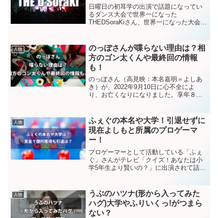
日曜日の初耳学の出演で話題になってい
るダンス大会で世界一になった
THEDSoraKiさん、世界一になった大会
は、「Red Bull Dance Your Style World
Final 2022」という大会でした。若き天才
と言われている...
のっぽさんが喋らない理由は？相
人物
方のゴン太くんや最終回の情報
も！
のっぽさん（高見映：本名嘉明＝よしあ
き）が、2022年9月10日に心不全によ
り、お亡くなりになりました。享年８８
歳でした。のっぽさんといえば、喋らな
いパフォーマンスで知られていますよ
ね。喋らない理由があるのでしょうか？
ふぇぐの本名や大学！引退せずに
人物
相方のゴン太くんは元気...
現在よしもと所属のプロゲーマ
ー！
プロゲーマーとして活動している「ふぇ
ぐ」さんがテレビ「クイズ！あなたは小
学5年生より賢いの？」に出演されて話題
になっています。「ふぇぐ」の本名は
何？大学はどこ？賞金もらって引退した
の？など、気になりますよね。では、見
うぶのハツナ(形から入ってみた
人物
ていきましょう！ふぇぐの...
ハグ)大学やふりいくっ!がつまら
ない？