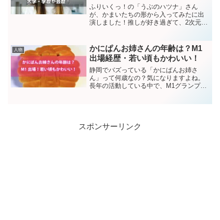
ふりいくっ！の「うぶのハツナ」さん
が、かまいたちの形から入ってみたに出
演しました！推しが好き過ぎて、2次元し
か愛せない女性が、イケメン（瀬野一
至）に毎日ハグされたら？現実世界の恋
愛に興味が持てるようになるのでしょう
かにぱんお姉さんの年齢は？M1
人物
か？今回出演するうぶのハツ...
出場経歴・若い頃もかわいい！
静岡でバズっている「かにぱんお姉さ
ん」って何歳なの？気になりますよね。
長年の活動している中で、M1グランプリ
出場や、警察のポスターに起用されたり
と、色々な才能をお持ちの、かにぱんお
姉さん。妖精なので年齢非公表なのです
が、あえて人間界の年齢に...
スポンサーリンク