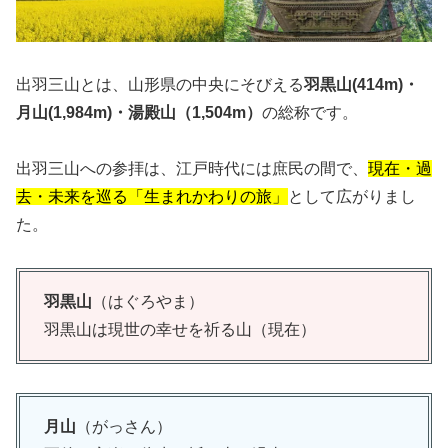
出羽三山とは、山形県の中央にそびえる
羽黒山(414m)・
月山(1,984m)・湯殿山（1,504m）
の総称です。
出羽三山への参拝は、江戸時代には庶民の間で、
現在・過
去・未来を巡る「生まれかわりの旅」
として広がりまし
た。
羽黒山
（はぐろやま）
羽黒山は現世の幸せを祈る山（現在）
月山
（がっさん）