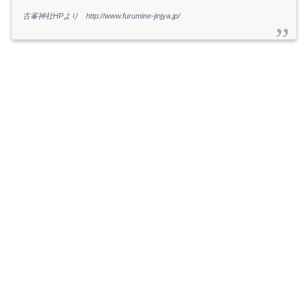
古峯神社HPより http://www.furumine-jinjya.jp/