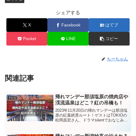
シェアする
X
Facebook
はてブ
Pocket
LINE
コピー
ちーちゃん
関連記事
帰れマンデー那須塩原の焼肉店や
テレビ
渓流温泉はどこ？紅の吊橋も！
2023年11月20日の帰れマンデーは那須塩
原の紅葉絶景ルート！ゲストはTOKIOの
松岡昌宏さん、ドラマsilentでおなじみ岡
山県出身の鈴鹿央士さん、朝日奈央さん
の3人です。秘境で焼肉店を探す「肉歩
き」ということですが、今日のお店はど