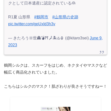
クとして日本遺産に認定されている👰
R1夏 山形県
#鶴岡市
#山形県の史跡
pic.twitter.com/gpUxId3h3v
— きたろうⅢ世🏯💣⛩️🗾🏝♨️🏮 (@kitaro3sei)
June 9,
2023
鶴岡シルクは、スカーフをはじめ、ネクタイやマスクなど
幅広く商品化されていました。
こちらはシルクのマスク！肌ざわりが良さそうですねー！