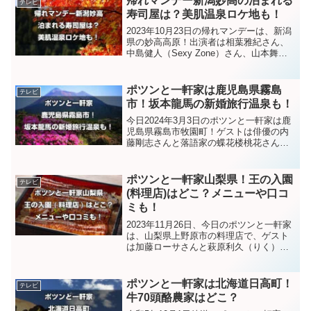
帰れマンデー新潟妙高の泊まれる
テレビ
んな...
寿司屋は？美肌温泉ロケ地も！
2023年10月23日の帰れマンデーは、新潟
県の妙高高原！出演者は相葉雅紀さん、
中島健人（Sexy Zone）さん、山本舞香
さん。海なし秘境を旅して寿司屋を探す
「すし歩き」！泊まれる寿司屋さんや、
中島健人さんが入浴した美肌温泉のロケ
ポツンと一軒家は鹿児島県霧島
テレビ
地など、...
市！坂本龍馬の新婚旅行温泉も！
今日2024年3月3日のポツンと一軒家は鹿
児島県霧島市牧園町！ゲストは俳優の内
藤剛志さんと落語家の蝶花楼桃花さんで
す。予告映像では、煮しめやおにぎりを
食べていて、美味しそうでしたね。ポツ
ンと一軒家の情報や鹿児島県霧島市の特
ポツンと一軒家山梨県！王の入園
テレビ
産、近くにある観光...
(料理店)はどこ？メニューや口コ
ミも！
2023年11月26日、今日のポツンと一軒家
は、山梨県上野原市の料理店で、ゲスト
は加藤ローサさんと萩原利久（りく）さ
んです。山奥にある料理店は、どんなメ
ニューなのか、クチコミの評価は？など
気になりましたので調べてみました。で
ポツンと一軒家は北海道日高町！
テレビ
は、見ていきまし...
牛70頭酪農家はどこ？