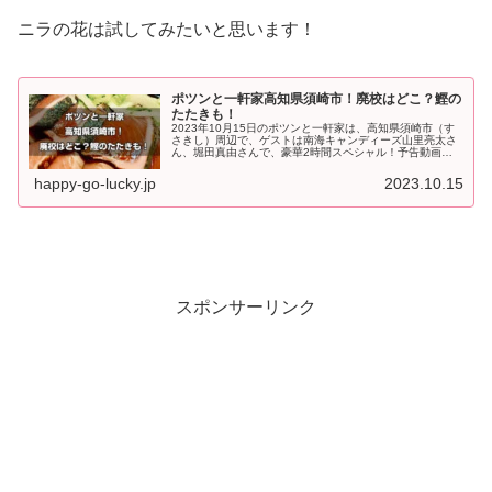
ニラの花は試してみたいと思います！
ポツンと一軒家高知県須崎市！廃校はどこ？鰹の
たたきも！
2023年10月15日のポツンと一軒家は、高知県須崎市（す
さきし）周辺で、ゲストは南海キャンディーズ山里亮太さ
ん、堀田真由さんで、豪華2時間スペシャル！予告動画の
宿泊できる廃校や鰹のたたきが気になりましたよね！高知
県高須市って、どんなところ...
happy-go-lucky.jp
2023.10.15
スポンサーリンク